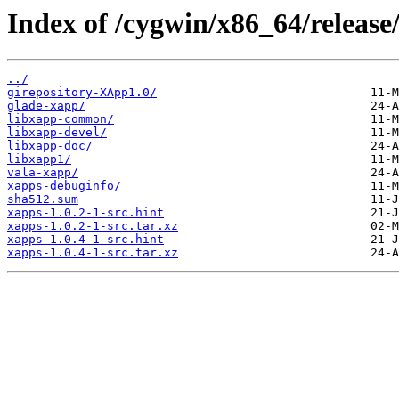
Index of /cygwin/x86_64/release
../
girepository-XApp1.0/
glade-xapp/
libxapp-common/
libxapp-devel/
libxapp-doc/
libxapp1/
vala-xapp/
xapps-debuginfo/
sha512.sum
xapps-1.0.2-1-src.hint
xapps-1.0.2-1-src.tar.xz
xapps-1.0.4-1-src.hint
xapps-1.0.4-1-src.tar.xz