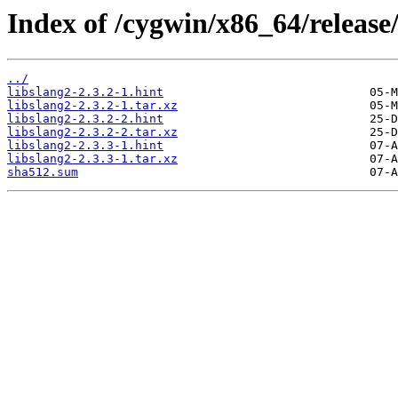
Index of /cygwin/x86_64/release/
../
libslang2-2.3.2-1.hint
libslang2-2.3.2-1.tar.xz
libslang2-2.3.2-2.hint
libslang2-2.3.2-2.tar.xz
libslang2-2.3.3-1.hint
libslang2-2.3.3-1.tar.xz
sha512.sum