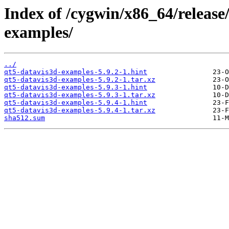
Index of /cygwin/x86_64/release
examples/
../
qt5-datavis3d-examples-5.9.2-1.hint
qt5-datavis3d-examples-5.9.2-1.tar.xz
qt5-datavis3d-examples-5.9.3-1.hint
qt5-datavis3d-examples-5.9.3-1.tar.xz
qt5-datavis3d-examples-5.9.4-1.hint
qt5-datavis3d-examples-5.9.4-1.tar.xz
sha512.sum