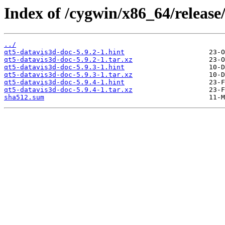
Index of /cygwin/x86_64/release
../
qt5-datavis3d-doc-5.9.2-1.hint
qt5-datavis3d-doc-5.9.2-1.tar.xz
qt5-datavis3d-doc-5.9.3-1.hint
qt5-datavis3d-doc-5.9.3-1.tar.xz
qt5-datavis3d-doc-5.9.4-1.hint
qt5-datavis3d-doc-5.9.4-1.tar.xz
sha512.sum