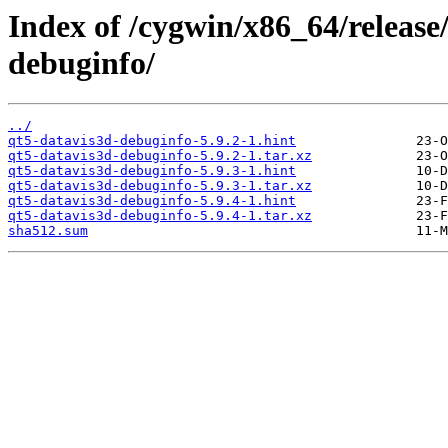
Index of /cygwin/x86_64/release
debuginfo/
../
qt5-datavis3d-debuginfo-5.9.2-1.hint
qt5-datavis3d-debuginfo-5.9.2-1.tar.xz
qt5-datavis3d-debuginfo-5.9.3-1.hint
qt5-datavis3d-debuginfo-5.9.3-1.tar.xz
qt5-datavis3d-debuginfo-5.9.4-1.hint
qt5-datavis3d-debuginfo-5.9.4-1.tar.xz
sha512.sum