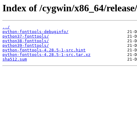
Index of /cygwin/x86_64/release
../
python-fonttools-debuginfo/
python37-fonttools/
python38-fonttools/
python39-fonttools/
python-fonttools-4.28.5-1-src.hint
python-fonttools-4.28.5-1-src.tar.xz
sha512.sum