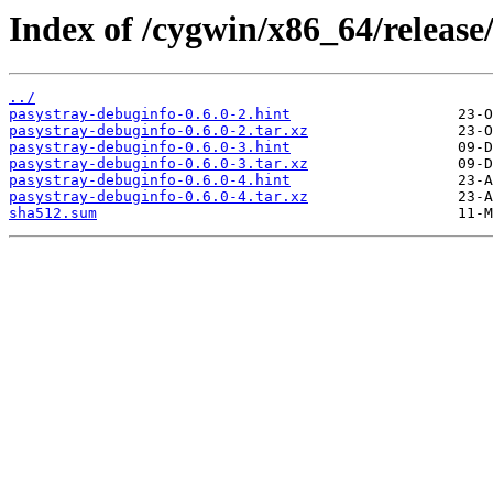
Index of /cygwin/x86_64/release
../
pasystray-debuginfo-0.6.0-2.hint
pasystray-debuginfo-0.6.0-2.tar.xz
pasystray-debuginfo-0.6.0-3.hint
pasystray-debuginfo-0.6.0-3.tar.xz
pasystray-debuginfo-0.6.0-4.hint
pasystray-debuginfo-0.6.0-4.tar.xz
sha512.sum