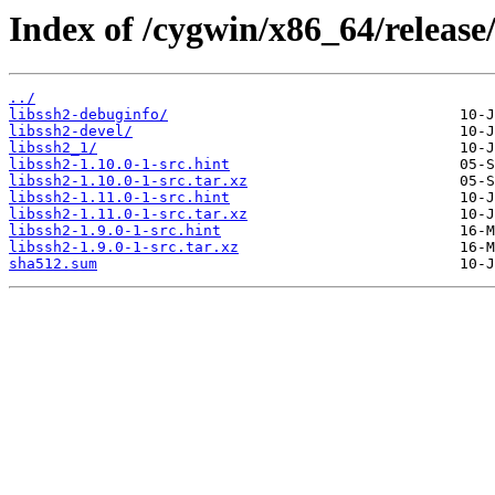
Index of /cygwin/x86_64/release/
../
libssh2-debuginfo/
libssh2-devel/
libssh2_1/
libssh2-1.10.0-1-src.hint
libssh2-1.10.0-1-src.tar.xz
libssh2-1.11.0-1-src.hint
libssh2-1.11.0-1-src.tar.xz
libssh2-1.9.0-1-src.hint
libssh2-1.9.0-1-src.tar.xz
sha512.sum