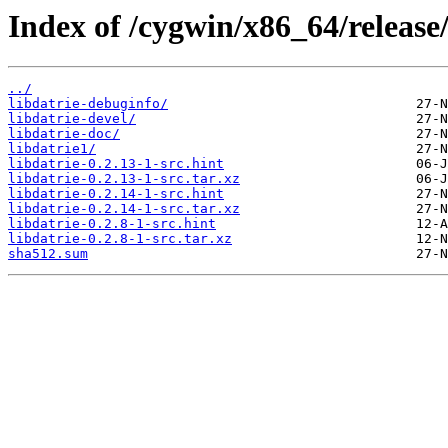
Index of /cygwin/x86_64/release/
../
libdatrie-debuginfo/
libdatrie-devel/
libdatrie-doc/
libdatrie1/
libdatrie-0.2.13-1-src.hint
libdatrie-0.2.13-1-src.tar.xz
libdatrie-0.2.14-1-src.hint
libdatrie-0.2.14-1-src.tar.xz
libdatrie-0.2.8-1-src.hint
libdatrie-0.2.8-1-src.tar.xz
sha512.sum