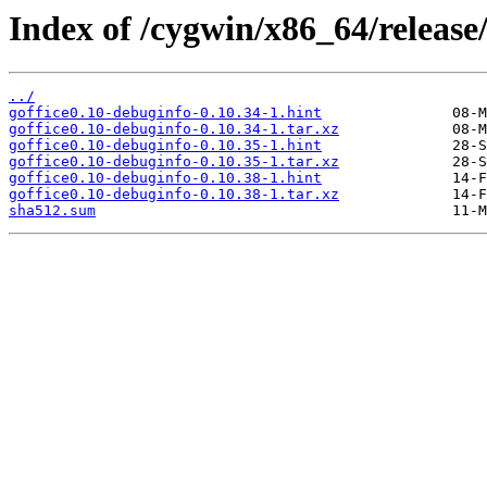
Index of /cygwin/x86_64/release/
../
goffice0.10-debuginfo-0.10.34-1.hint
goffice0.10-debuginfo-0.10.34-1.tar.xz
goffice0.10-debuginfo-0.10.35-1.hint
goffice0.10-debuginfo-0.10.35-1.tar.xz
goffice0.10-debuginfo-0.10.38-1.hint
goffice0.10-debuginfo-0.10.38-1.tar.xz
sha512.sum