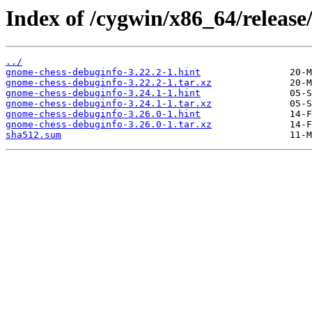
Index of /cygwin/x86_64/releas
../
gnome-chess-debuginfo-3.22.2-1.hint
gnome-chess-debuginfo-3.22.2-1.tar.xz
gnome-chess-debuginfo-3.24.1-1.hint
gnome-chess-debuginfo-3.24.1-1.tar.xz
gnome-chess-debuginfo-3.26.0-1.hint
gnome-chess-debuginfo-3.26.0-1.tar.xz
sha512.sum