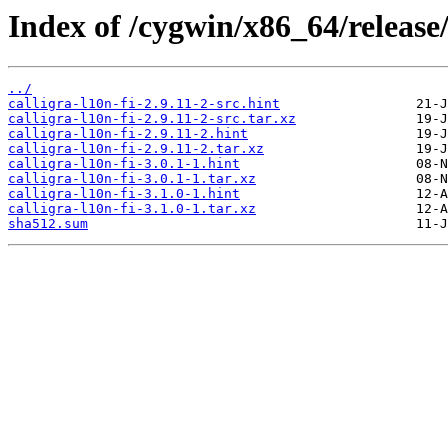
Index of /cygwin/x86_64/release/c
../
calligra-l10n-fi-2.9.11-2-src.hint
calligra-l10n-fi-2.9.11-2-src.tar.xz
calligra-l10n-fi-2.9.11-2.hint
calligra-l10n-fi-2.9.11-2.tar.xz
calligra-l10n-fi-3.0.1-1.hint
calligra-l10n-fi-3.0.1-1.tar.xz
calligra-l10n-fi-3.1.0-1.hint
calligra-l10n-fi-3.1.0-1.tar.xz
sha512.sum