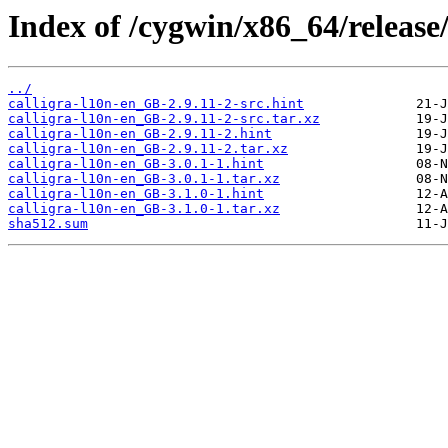
Index of /cygwin/x86_64/release
../
calligra-l10n-en_GB-2.9.11-2-src.hint
calligra-l10n-en_GB-2.9.11-2-src.tar.xz
calligra-l10n-en_GB-2.9.11-2.hint
calligra-l10n-en_GB-2.9.11-2.tar.xz
calligra-l10n-en_GB-3.0.1-1.hint
calligra-l10n-en_GB-3.0.1-1.tar.xz
calligra-l10n-en_GB-3.1.0-1.hint
calligra-l10n-en_GB-3.1.0-1.tar.xz
sha512.sum