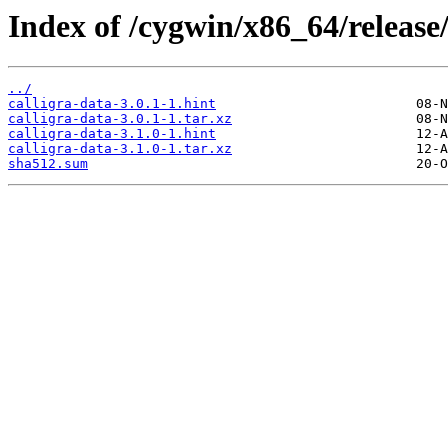
Index of /cygwin/x86_64/release/
../
calligra-data-3.0.1-1.hint
calligra-data-3.0.1-1.tar.xz
calligra-data-3.1.0-1.hint
calligra-data-3.1.0-1.tar.xz
sha512.sum