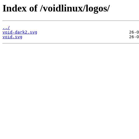
Index of /voidlinux/logos/
../
void-dark2.svg
void.svg