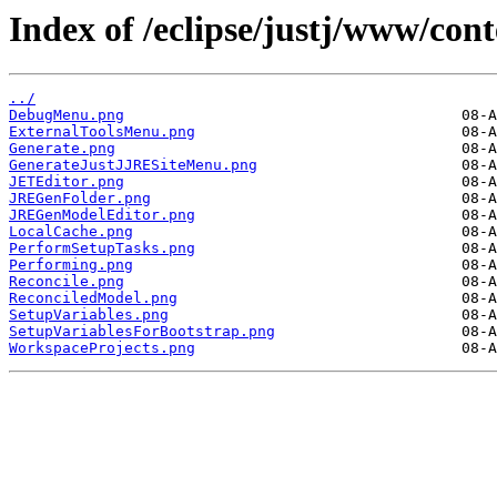
Index of /eclipse/justj/www/con
../
DebugMenu.png
ExternalToolsMenu.png
Generate.png
GenerateJustJJRESiteMenu.png
JETEditor.png
JREGenFolder.png
JREGenModelEditor.png
LocalCache.png
PerformSetupTasks.png
Performing.png
Reconcile.png
ReconciledModel.png
SetupVariables.png
SetupVariablesForBootstrap.png
WorkspaceProjects.png