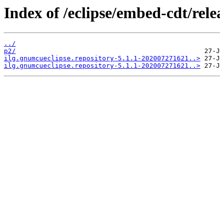
Index of /eclipse/embed-cdt/relea
../
p2/
ilg.gnumcueclipse.repository-5.1.1-202007271621..>
ilg.gnumcueclipse.repository-5.1.1-202007271621..>