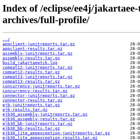
Index of /eclipse/ee4j/jakartaee-
archives/full-profile/
../
appclient-junitreports.tar.gz
appclient-results.tar.gz
assembly-junitreports.tar.gz
assembly-results.tar.gz
build_jakartaeetck.log
compat12-junitreports.tar.gz
compat12-results.tar.gz
compat13-junitreports.tar.gz
compat13-results.tar.gz
concurrency-junitreports.tar.gz
concurrency-results.tar.gz
connector-junitreports.tar.gz
connector-results.tar.gz
ejb-junitreports.tar.gz
ejb-results.tar.gz
ejb30_assembly-junitreports.tar.gz
ejb30_assembly-results.tar.gz
ejb30_bb-junitreports.tar.gz
ejb30_bb-results.tar.gz
ejb30_lite_appexception-junitreports.tar.gz
ejb30_lite_appexception-results.tar.gz