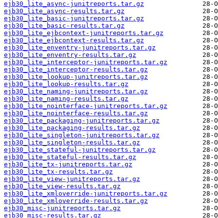
ejb30_lite_async-junitreports.tar.gz
ejb30_lite_async-results.tar.gz
ejb30_lite_basic-junitreports.tar.gz
ejb30_lite_basic-results.tar.gz
ejb30_lite_ejbcontext-junitreports.tar.gz
ejb30_lite_ejbcontext-results.tar.gz
ejb30_lite_enventry-junitreports.tar.gz
ejb30_lite_enventry-results.tar.gz
ejb30_lite_interceptor-junitreports.tar.gz
ejb30_lite_interceptor-results.tar.gz
ejb30_lite_lookup-junitreports.tar.gz
ejb30_lite_lookup-results.tar.gz
ejb30_lite_naming-junitreports.tar.gz
ejb30_lite_naming-results.tar.gz
ejb30_lite_nointerface-junitreports.tar.gz
ejb30_lite_nointerface-results.tar.gz
ejb30_lite_packaging-junitreports.tar.gz
ejb30_lite_packaging-results.tar.gz
ejb30_lite_singleton-junitreports.tar.gz
ejb30_lite_singleton-results.tar.gz
ejb30_lite_stateful-junitreports.tar.gz
ejb30_lite_stateful-results.tar.gz
ejb30_lite_tx-junitreports.tar.gz
ejb30_lite_tx-results.tar.gz
ejb30_lite_view-junitreports.tar.gz
ejb30_lite_view-results.tar.gz
ejb30_lite_xmloverride-junitreports.tar.gz
ejb30_lite_xmloverride-results.tar.gz
ejb30_misc-junitreports.tar.gz
ejb30_misc-results.tar.gz