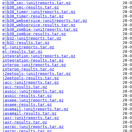
ejb30_sec-junitreports.tar.gz
ejb30_sec-results.tar.gz
ejb30_timer-junitreports.tar.gz
ejb30_timer-results.tar.gz
ejb30_webservice-junitreports.tar.gz
ejb30_webservice-results.tar.gz
ejb30_zombie-junitreports.tar.gz
ejb30_zombie-results.tar.gz
ejb32-junitreports.tar.gz
ejb32-results.tar.gz
el-junitreports.tar.gz
el-results.tar.gz
integration-junitreports.tar.gz
integration-results.tar.gz
interop-junitreports.tar.gz
interop-results.tar.gz
j2eetools-junitreports.tar.gz
j2eetools-results.tar.gz
jacc-junitreports.tar.gz
jacc-results.tar.gz
jaspic-junitreports.tar.gz
jaspic-results.tar.gz
javaee-junitreports.tar.gz
javaee-results.tar.gz
javamail-junitreports.tar.gz
javamail-results.tar.gz
jaxr-junitreports.tar.gz
jaxr-results.tar.gz
jaxrpc-junitreports.tar.gz
jaxrpc-results.tar.gz