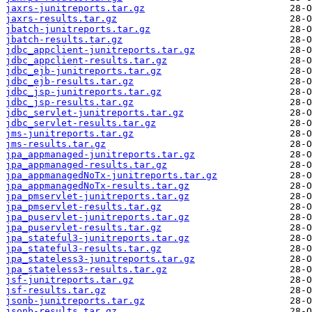
jaxrs-junitreports.tar.gz
jaxrs-results.tar.gz
jbatch-junitreports.tar.gz
jbatch-results.tar.gz
jdbc_appclient-junitreports.tar.gz
jdbc_appclient-results.tar.gz
jdbc_ejb-junitreports.tar.gz
jdbc_ejb-results.tar.gz
jdbc_jsp-junitreports.tar.gz
jdbc_jsp-results.tar.gz
jdbc_servlet-junitreports.tar.gz
jdbc_servlet-results.tar.gz
jms-junitreports.tar.gz
jms-results.tar.gz
jpa_appmanaged-junitreports.tar.gz
jpa_appmanaged-results.tar.gz
jpa_appmanagedNoTx-junitreports.tar.gz
jpa_appmanagedNoTx-results.tar.gz
jpa_pmservlet-junitreports.tar.gz
jpa_pmservlet-results.tar.gz
jpa_puservlet-junitreports.tar.gz
jpa_puservlet-results.tar.gz
jpa_stateful3-junitreports.tar.gz
jpa_stateful3-results.tar.gz
jpa_stateless3-junitreports.tar.gz
jpa_stateless3-results.tar.gz
jsf-junitreports.tar.gz
jsf-results.tar.gz
jsonb-junitreports.tar.gz
jsonb-results.tar.gz