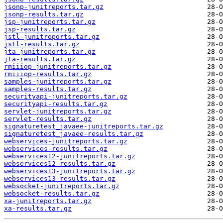
jsonp-junitreports.tar.gz
jsonp-results.tar.gz
jsp-junitreports.tar.gz
jsp-results.tar.gz
jstl-junitreports.tar.gz
jstl-results.tar.gz
jta-junitreports.tar.gz
jta-results.tar.gz
rmiiiop-junitreports.tar.gz
rmiiiop-results.tar.gz
samples-junitreports.tar.gz
samples-results.tar.gz
securityapi-junitreports.tar.gz
securityapi-results.tar.gz
servlet-junitreports.tar.gz
servlet-results.tar.gz
signaturetest_javaee-junitreports.tar.gz
signaturetest_javaee-results.tar.gz
webservices-junitreports.tar.gz
webservices-results.tar.gz
webservices12-junitreports.tar.gz
webservices12-results.tar.gz
webservices13-junitreports.tar.gz
webservices13-results.tar.gz
websocket-junitreports.tar.gz
websocket-results.tar.gz
xa-junitreports.tar.gz
xa-results.tar.gz