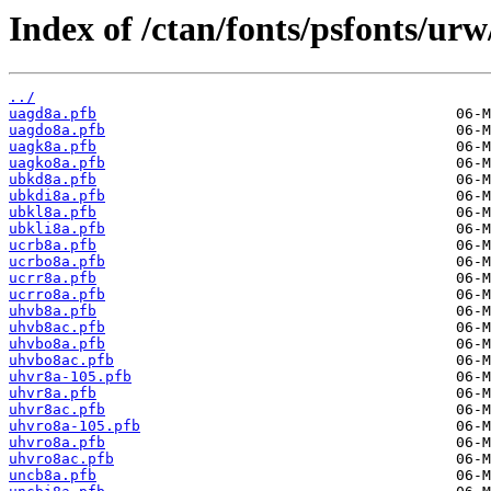
Index of /ctan/fonts/psfonts/urw
../
uagd8a.pfb
uagdo8a.pfb
uagk8a.pfb
uagko8a.pfb
ubkd8a.pfb
ubkdi8a.pfb
ubkl8a.pfb
ubkli8a.pfb
ucrb8a.pfb
ucrbo8a.pfb
ucrr8a.pfb
ucrro8a.pfb
uhvb8a.pfb
uhvb8ac.pfb
uhvbo8a.pfb
uhvbo8ac.pfb
uhvr8a-105.pfb
uhvr8a.pfb
uhvr8ac.pfb
uhvro8a-105.pfb
uhvro8a.pfb
uhvro8ac.pfb
uncb8a.pfb