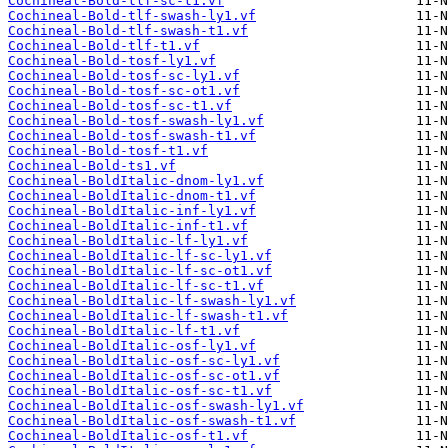
Cochineal-Bold-tlf-sc-t1.vf
Cochineal-Bold-tlf-swash-ly1.vf
Cochineal-Bold-tlf-swash-t1.vf
Cochineal-Bold-tlf-t1.vf
Cochineal-Bold-tosf-ly1.vf
Cochineal-Bold-tosf-sc-ly1.vf
Cochineal-Bold-tosf-sc-ot1.vf
Cochineal-Bold-tosf-sc-t1.vf
Cochineal-Bold-tosf-swash-ly1.vf
Cochineal-Bold-tosf-swash-t1.vf
Cochineal-Bold-tosf-t1.vf
Cochineal-Bold-ts1.vf
Cochineal-BoldItalic-dnom-ly1.vf
Cochineal-BoldItalic-dnom-t1.vf
Cochineal-BoldItalic-inf-ly1.vf
Cochineal-BoldItalic-inf-t1.vf
Cochineal-BoldItalic-lf-ly1.vf
Cochineal-BoldItalic-lf-sc-ly1.vf
Cochineal-BoldItalic-lf-sc-ot1.vf
Cochineal-BoldItalic-lf-sc-t1.vf
Cochineal-BoldItalic-lf-swash-ly1.vf
Cochineal-BoldItalic-lf-swash-t1.vf
Cochineal-BoldItalic-lf-t1.vf
Cochineal-BoldItalic-osf-ly1.vf
Cochineal-BoldItalic-osf-sc-ly1.vf
Cochineal-BoldItalic-osf-sc-ot1.vf
Cochineal-BoldItalic-osf-sc-t1.vf
Cochineal-BoldItalic-osf-swash-ly1.vf
Cochineal-BoldItalic-osf-swash-t1.vf
Cochineal-BoldItalic-osf-t1.vf