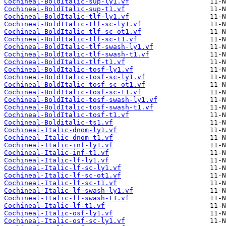
Cochineal-BoldItalic-sup-ly1.vf
Cochineal-BoldItalic-sup-t1.vf
Cochineal-BoldItalic-tlf-ly1.vf
Cochineal-BoldItalic-tlf-sc-ly1.vf
Cochineal-BoldItalic-tlf-sc-ot1.vf
Cochineal-BoldItalic-tlf-sc-t1.vf
Cochineal-BoldItalic-tlf-swash-ly1.vf
Cochineal-BoldItalic-tlf-swash-t1.vf
Cochineal-BoldItalic-tlf-t1.vf
Cochineal-BoldItalic-tosf-ly1.vf
Cochineal-BoldItalic-tosf-sc-ly1.vf
Cochineal-BoldItalic-tosf-sc-ot1.vf
Cochineal-BoldItalic-tosf-sc-t1.vf
Cochineal-BoldItalic-tosf-swash-ly1.vf
Cochineal-BoldItalic-tosf-swash-t1.vf
Cochineal-BoldItalic-tosf-t1.vf
Cochineal-Bolditalic-ts1.vf
Cochineal-Italic-dnom-ly1.vf
Cochineal-Italic-dnom-t1.vf
Cochineal-Italic-inf-ly1.vf
Cochineal-Italic-inf-t1.vf
Cochineal-Italic-lf-ly1.vf
Cochineal-Italic-lf-sc-ly1.vf
Cochineal-Italic-lf-sc-ot1.vf
Cochineal-Italic-lf-sc-t1.vf
Cochineal-Italic-lf-swash-ly1.vf
Cochineal-Italic-lf-swash-t1.vf
Cochineal-Italic-lf-t1.vf
Cochineal-Italic-osf-ly1.vf
Cochineal-Italic-osf-sc-ly1.vf