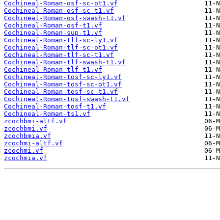
Cochineal-Roman-osf-sc-ot1.vf
Cochineal-Roman-osf-sc-t1.vf
Cochineal-Roman-osf-swash-t1.vf
Cochineal-Roman-osf-t1.vf
Cochineal-Roman-sup-t1.vf
Cochineal-Roman-tlf-sc-ly1.vf
Cochineal-Roman-tlf-sc-ot1.vf
Cochineal-Roman-tlf-sc-t1.vf
Cochineal-Roman-tlf-swash-t1.vf
Cochineal-Roman-tlf-t1.vf
Cochineal-Roman-tosf-sc-ly1.vf
Cochineal-Roman-tosf-sc-ot1.vf
Cochineal-Roman-tosf-sc-t1.vf
Cochineal-Roman-tosf-swash-t1.vf
Cochineal-Roman-tosf-t1.vf
Cochineal-Roman-ts1.vf
zcochbmi-altf.vf
zcochbmi.vf
zcochbmia.vf
zcochmi-altf.vf
zcochmi.vf
zcochmia.vf