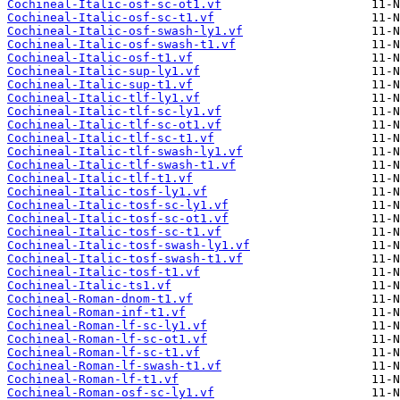
Cochineal-Italic-osf-sc-ot1.vf
Cochineal-Italic-osf-sc-t1.vf
Cochineal-Italic-osf-swash-ly1.vf
Cochineal-Italic-osf-swash-t1.vf
Cochineal-Italic-osf-t1.vf
Cochineal-Italic-sup-ly1.vf
Cochineal-Italic-sup-t1.vf
Cochineal-Italic-tlf-ly1.vf
Cochineal-Italic-tlf-sc-ly1.vf
Cochineal-Italic-tlf-sc-ot1.vf
Cochineal-Italic-tlf-sc-t1.vf
Cochineal-Italic-tlf-swash-ly1.vf
Cochineal-Italic-tlf-swash-t1.vf
Cochineal-Italic-tlf-t1.vf
Cochineal-Italic-tosf-ly1.vf
Cochineal-Italic-tosf-sc-ly1.vf
Cochineal-Italic-tosf-sc-ot1.vf
Cochineal-Italic-tosf-sc-t1.vf
Cochineal-Italic-tosf-swash-ly1.vf
Cochineal-Italic-tosf-swash-t1.vf
Cochineal-Italic-tosf-t1.vf
Cochineal-Italic-ts1.vf
Cochineal-Roman-dnom-t1.vf
Cochineal-Roman-inf-t1.vf
Cochineal-Roman-lf-sc-ly1.vf
Cochineal-Roman-lf-sc-ot1.vf
Cochineal-Roman-lf-sc-t1.vf
Cochineal-Roman-lf-swash-t1.vf
Cochineal-Roman-lf-t1.vf
Cochineal-Roman-osf-sc-ly1.vf