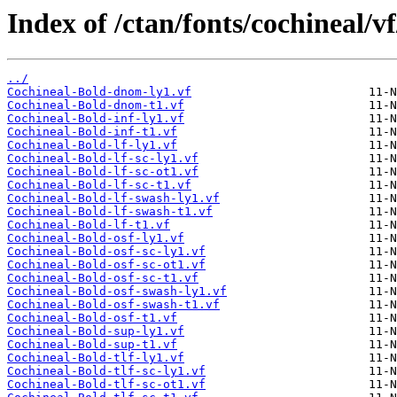
Index of /ctan/fonts/cochineal/vf
../
Cochineal-Bold-dnom-ly1.vf
Cochineal-Bold-dnom-t1.vf
Cochineal-Bold-inf-ly1.vf
Cochineal-Bold-inf-t1.vf
Cochineal-Bold-lf-ly1.vf
Cochineal-Bold-lf-sc-ly1.vf
Cochineal-Bold-lf-sc-ot1.vf
Cochineal-Bold-lf-sc-t1.vf
Cochineal-Bold-lf-swash-ly1.vf
Cochineal-Bold-lf-swash-t1.vf
Cochineal-Bold-lf-t1.vf
Cochineal-Bold-osf-ly1.vf
Cochineal-Bold-osf-sc-ly1.vf
Cochineal-Bold-osf-sc-ot1.vf
Cochineal-Bold-osf-sc-t1.vf
Cochineal-Bold-osf-swash-ly1.vf
Cochineal-Bold-osf-swash-t1.vf
Cochineal-Bold-osf-t1.vf
Cochineal-Bold-sup-ly1.vf
Cochineal-Bold-sup-t1.vf
Cochineal-Bold-tlf-ly1.vf
Cochineal-Bold-tlf-sc-ly1.vf
Cochineal-Bold-tlf-sc-ot1.vf