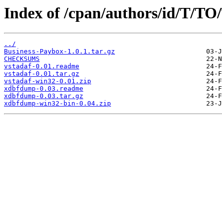
Index of /cpan/authors/id/T/T
../
Business-Paybox-1.0.1.tar.gz
CHECKSUMS
vstadaf-0.01.readme
vstadaf-0.01.tar.gz
vstadaf-win32-0.01.zip
xdbfdump-0.03.readme
xdbfdump-0.03.tar.gz
xdbfdump-win32-bin-0.04.zip