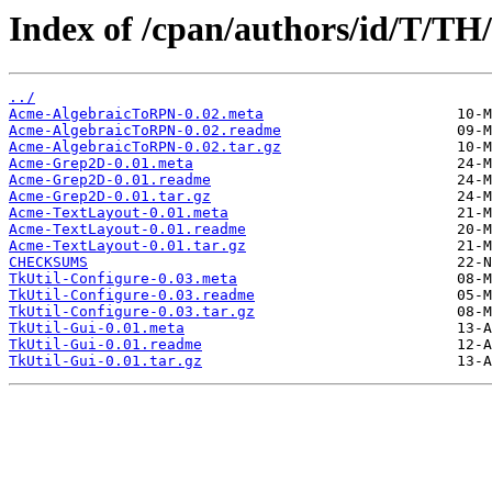
Index of /cpan/authors/id/T
../
Acme-AlgebraicToRPN-0.02.meta
Acme-AlgebraicToRPN-0.02.readme
Acme-AlgebraicToRPN-0.02.tar.gz
Acme-Grep2D-0.01.meta
Acme-Grep2D-0.01.readme
Acme-Grep2D-0.01.tar.gz
Acme-TextLayout-0.01.meta
Acme-TextLayout-0.01.readme
Acme-TextLayout-0.01.tar.gz
CHECKSUMS
TkUtil-Configure-0.03.meta
TkUtil-Configure-0.03.readme
TkUtil-Configure-0.03.tar.gz
TkUtil-Gui-0.01.meta
TkUtil-Gui-0.01.readme
TkUtil-Gui-0.01.tar.gz