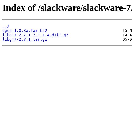
Index of /slackware/slackware-7
../
egcs-1.0.3a.tar.bz2
libg++-2.7.1-2.7.1.4.diff.gz
libg++-2.7.1.tar.gz