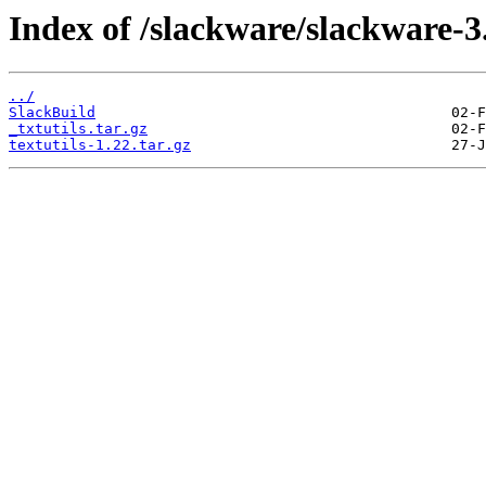
Index of /slackware/slackware-3.
../
SlackBuild
_txtutils.tar.gz
textutils-1.22.tar.gz