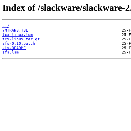
Index of /slackware/slackware-2.
../
YMTRANS.TBL
tcx-linux.lsm
tcx-linux.tar.gz
zfs-0.10.patch
zfs.README
zfs.lsm