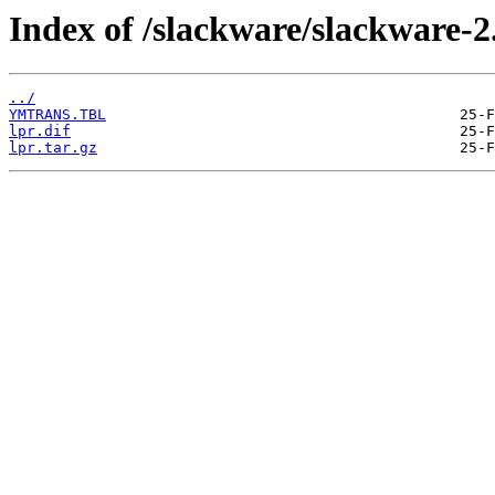
Index of /slackware/slackware-2.
../
YMTRANS.TBL
lpr.dif
lpr.tar.gz