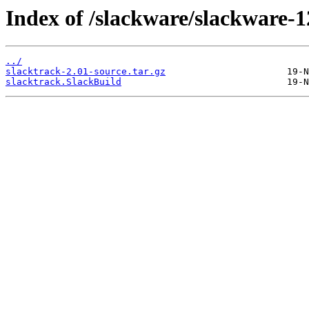
Index of /slackware/slackware-1
../
slacktrack-2.01-source.tar.gz
slacktrack.SlackBuild