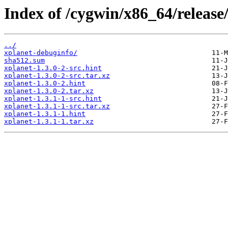
Index of /cygwin/x86_64/release
../
xplanet-debuginfo/
sha512.sum
xplanet-1.3.0-2-src.hint
xplanet-1.3.0-2-src.tar.xz
xplanet-1.3.0-2.hint
xplanet-1.3.0-2.tar.xz
xplanet-1.3.1-1-src.hint
xplanet-1.3.1-1-src.tar.xz
xplanet-1.3.1-1.hint
xplanet-1.3.1-1.tar.xz