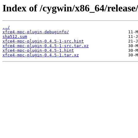
Index of /cygwin/x86_64/release
../
xfce4-mpc-plugin-debuginfo/
sha512.sum
xfce4-mpc-plugin-0.4.5-1-src.hint
xfce4-mpc-plugin-0.4.5-1-src.tar.xz
xfce4-mpc-plugin-0.4.5-1.hint
xfce4-mpc-plugin-0.4.5-1.tar.xz