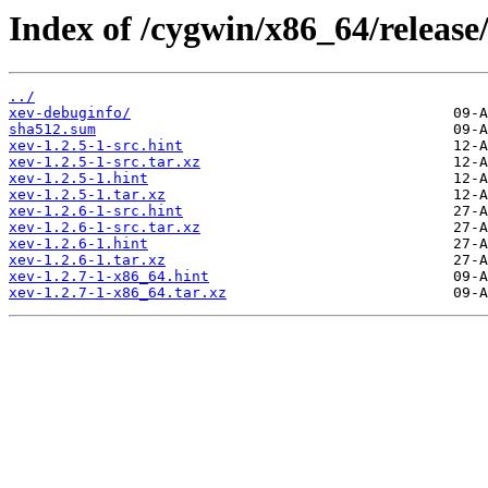
Index of /cygwin/x86_64/release
../
xev-debuginfo/
sha512.sum
xev-1.2.5-1-src.hint
xev-1.2.5-1-src.tar.xz
xev-1.2.5-1.hint
xev-1.2.5-1.tar.xz
xev-1.2.6-1-src.hint
xev-1.2.6-1-src.tar.xz
xev-1.2.6-1.hint
xev-1.2.6-1.tar.xz
xev-1.2.7-1-x86_64.hint
xev-1.2.7-1-x86_64.tar.xz