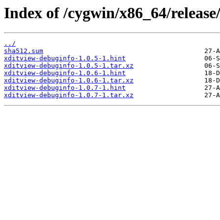
Index of /cygwin/x86_64/release
../
sha512.sum
xditview-debuginfo-1.0.5-1.hint
xditview-debuginfo-1.0.5-1.tar.xz
xditview-debuginfo-1.0.6-1.hint
xditview-debuginfo-1.0.6-1.tar.xz
xditview-debuginfo-1.0.7-1.hint
xditview-debuginfo-1.0.7-1.tar.xz