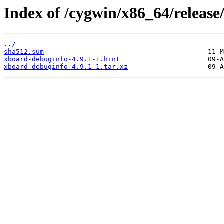
Index of /cygwin/x86_64/releas
../
sha512.sum
xboard-debuginfo-4.9.1-1.hint
xboard-debuginfo-4.9.1-1.tar.xz