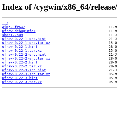
Index of /cygwin/x86_64/release
../
gimp-ufraw/
ufraw-debuginfo/
sha512.sum
ufraw-0.22-1-src.hint
ufraw-0.22-1-src.tar.xz
ufraw-0.22-1.hint
ufraw-0.22-1.tar.xz
ufraw-0.22-2-src.hint
ufraw-0.22-2-src.tar.xz
ufraw-0.22-2.hint
ufraw-0.22-2.tar.xz
ufraw-0.22-3-src.hint
ufraw-0.22-3-src.tar.xz
ufraw-0.22-3.hint
ufraw-0.22-3.tar.xz