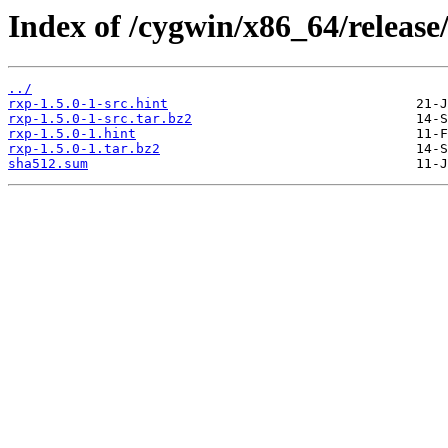
Index of /cygwin/x86_64/release
../
rxp-1.5.0-1-src.hint
rxp-1.5.0-1-src.tar.bz2
rxp-1.5.0-1.hint
rxp-1.5.0-1.tar.bz2
sha512.sum