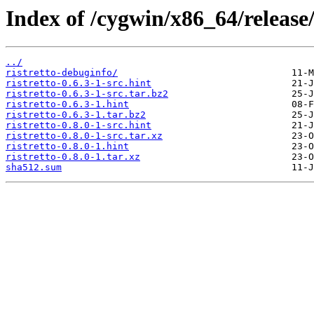
Index of /cygwin/x86_64/release/
../
ristretto-debuginfo/
ristretto-0.6.3-1-src.hint
ristretto-0.6.3-1-src.tar.bz2
ristretto-0.6.3-1.hint
ristretto-0.6.3-1.tar.bz2
ristretto-0.8.0-1-src.hint
ristretto-0.8.0-1-src.tar.xz
ristretto-0.8.0-1.hint
ristretto-0.8.0-1.tar.xz
sha512.sum