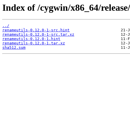
Index of /cygwin/x86_64/release
../
renameutils-0.12.0-1-src.hint
renameutils-0.12.0-1-src.tar.xz
renameutils-0.12.0-1.hint
renameutils-0.12.0-1.tar.xz
sha512.sum