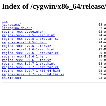
Index of /cygwin/x86_64/release
../
libregina/
libregina-devel/
regina-rexx-debuginfo/
regina-rexx-3.9.5-1-src.hint
regina-rexx-3.9.5-1-src.tar.xz
regina-rexx-3.9.5-1.hint
regina-rexx-3.9.5-1.tar.xz
regina-rexx-3.9.6-1-src.hint
regina-rexx-3.9.6-1-src.tar.xz
regina-rexx-3.9.6-1.hint
regina-rexx-3.9.6-1.tar.xz
regina-rexx-3.9.7-1-src.hint
regina-rexx-3.9.7-1-src.tar.xz
regina-rexx-3.9.7-1-x86_64.hint
regina-rexx-3.9.7-1-x86_64.tar.xz
sha512.sum