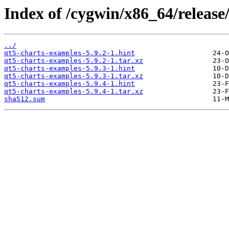
Index of /cygwin/x86_64/release
../
qt5-charts-examples-5.9.2-1.hint
qt5-charts-examples-5.9.2-1.tar.xz
qt5-charts-examples-5.9.3-1.hint
qt5-charts-examples-5.9.3-1.tar.xz
qt5-charts-examples-5.9.4-1.hint
qt5-charts-examples-5.9.4-1.tar.xz
sha512.sum