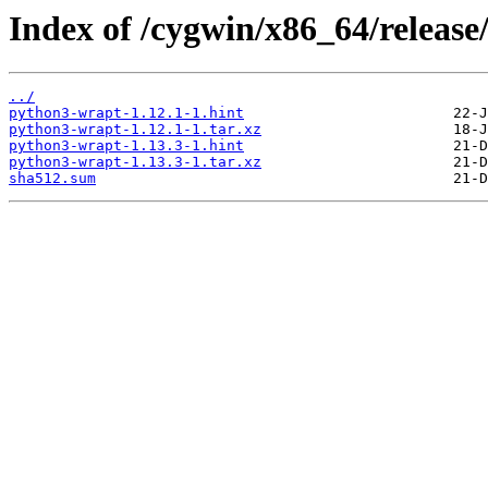
Index of /cygwin/x86_64/releas
../
python3-wrapt-1.12.1-1.hint
python3-wrapt-1.12.1-1.tar.xz
python3-wrapt-1.13.3-1.hint
python3-wrapt-1.13.3-1.tar.xz
sha512.sum