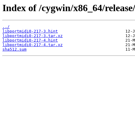
Index of /cygwin/x86_64/release
../
libportmidi0-217-3.hint
libportmidi0-217-3.tar.xz
libportmidi0-217-4.hint
libportmidi0-217-4.tar.xz
sha512.sum