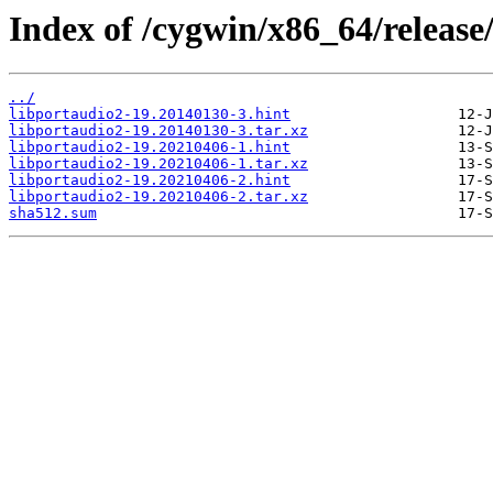
Index of /cygwin/x86_64/release
../
libportaudio2-19.20140130-3.hint
libportaudio2-19.20140130-3.tar.xz
libportaudio2-19.20210406-1.hint
libportaudio2-19.20210406-1.tar.xz
libportaudio2-19.20210406-2.hint
libportaudio2-19.20210406-2.tar.xz
sha512.sum