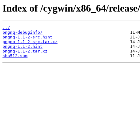
Index of /cygwin/x86_64/release
../
pngnq-debuginfo/
pngnq-1.1-2-src.hint
pngnq-1.1-2-src.tar.xz
pngnq-1.1-2.hint
pngnq-1.1-2.tar.xz
sha512.sum