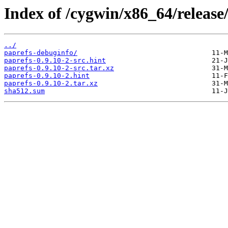
Index of /cygwin/x86_64/release
../
paprefs-debuginfo/
paprefs-0.9.10-2-src.hint
paprefs-0.9.10-2-src.tar.xz
paprefs-0.9.10-2.hint
paprefs-0.9.10-2.tar.xz
sha512.sum