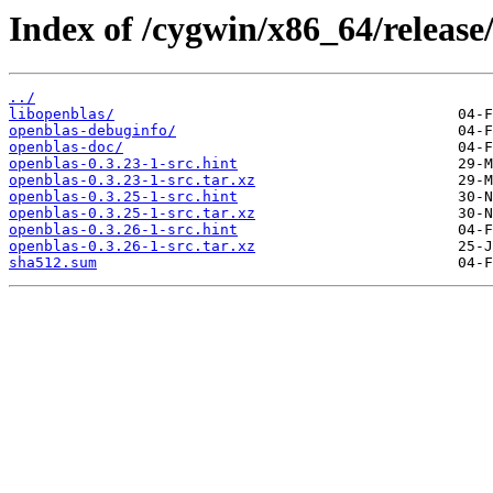
Index of /cygwin/x86_64/release
../
libopenblas/
openblas-debuginfo/
openblas-doc/
openblas-0.3.23-1-src.hint
openblas-0.3.23-1-src.tar.xz
openblas-0.3.25-1-src.hint
openblas-0.3.25-1-src.tar.xz
openblas-0.3.26-1-src.hint
openblas-0.3.26-1-src.tar.xz
sha512.sum