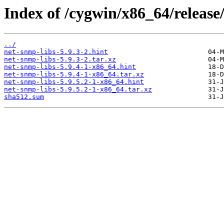
Index of /cygwin/x86_64/release
../
net-snmp-libs-5.9.3-2.hint
net-snmp-libs-5.9.3-2.tar.xz
net-snmp-libs-5.9.4-1-x86_64.hint
net-snmp-libs-5.9.4-1-x86_64.tar.xz
net-snmp-libs-5.9.5.2-1-x86_64.hint
net-snmp-libs-5.9.5.2-1-x86_64.tar.xz
sha512.sum