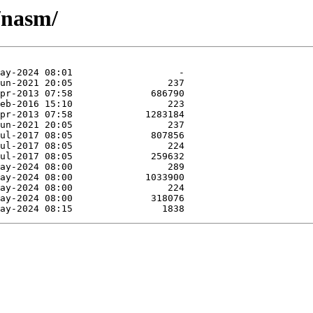
/nasm/