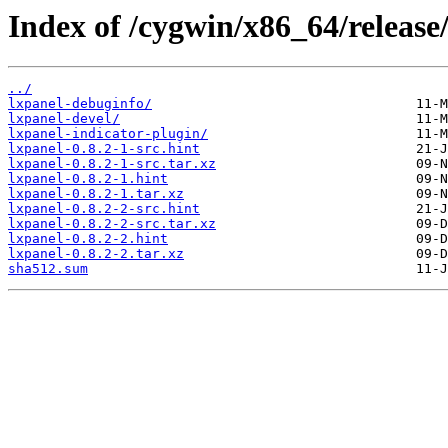
Index of /cygwin/x86_64/release/
../
lxpanel-debuginfo/
lxpanel-devel/
lxpanel-indicator-plugin/
lxpanel-0.8.2-1-src.hint
lxpanel-0.8.2-1-src.tar.xz
lxpanel-0.8.2-1.hint
lxpanel-0.8.2-1.tar.xz
lxpanel-0.8.2-2-src.hint
lxpanel-0.8.2-2-src.tar.xz
lxpanel-0.8.2-2.hint
lxpanel-0.8.2-2.tar.xz
sha512.sum