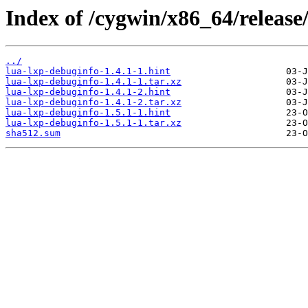
Index of /cygwin/x86_64/release
../
lua-lxp-debuginfo-1.4.1-1.hint
lua-lxp-debuginfo-1.4.1-1.tar.xz
lua-lxp-debuginfo-1.4.1-2.hint
lua-lxp-debuginfo-1.4.1-2.tar.xz
lua-lxp-debuginfo-1.5.1-1.hint
lua-lxp-debuginfo-1.5.1-1.tar.xz
sha512.sum