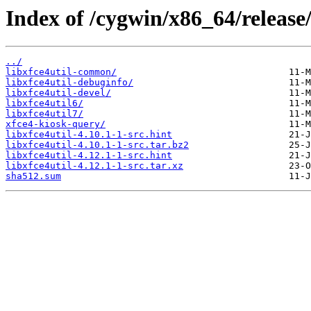
Index of /cygwin/x86_64/release/
../
libxfce4util-common/
libxfce4util-debuginfo/
libxfce4util-devel/
libxfce4util6/
libxfce4util7/
xfce4-kiosk-query/
libxfce4util-4.10.1-1-src.hint
libxfce4util-4.10.1-1-src.tar.bz2
libxfce4util-4.12.1-1-src.hint
libxfce4util-4.12.1-1-src.tar.xz
sha512.sum