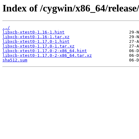
Index of /cygwin/x86_64/release/
../
libxcb-xtest0-1.16-1.hint
libxcb-xtest0-1.16-1.tar.xz
libxcb-xtest0-1.17.0-1.hint
libxcb-xtest0-1.17.0-1.tar.xz
libxcb-xtest0-1.17.0-2-x86_64.hint
libxcb-xtest0-1.17.0-2-x86_64.tar.xz
sha512.sum